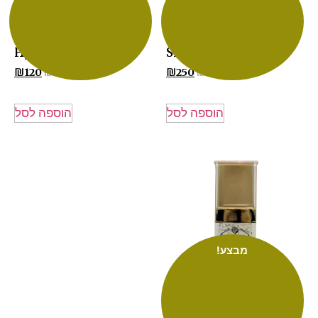
ביו פילינג גרגרים לעור –
שמן הידרופילי 2 ב-1 –
Hydrophylic Oil
SKIN BIO PEELING
₪
132
₪
275
₪
120
₪
250
הוספה לסל
הוספה לסל
מבצע!
סרום מולטיויטמין – 30