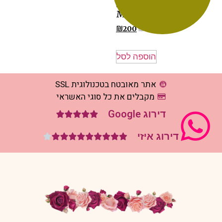
מ“ל – SERUM
MULTIVITAMIN
₪
220
₪
200
הוספה לסל
אתר מאובטח בטכנולוגית SSL
מקבלים את כל סוגי האשראי
דירוג Google





דירוג איזי









