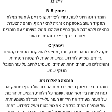
לייצובו.
ויטמין
B-5
חומר הזנה חיוני לעור, נחוץ ליצירת קו-אנזים A אשר ממלא
תפקיד חשוב באספקת אנרגיה לתאי הגוף. תורם להצערת
התאים ולהארכת משך החיים שלהם. פועל בשיתוף עם חומרים
אחרים בגוף בייצוב והגמשת העור.
ויטמין
C
מקנה לעור מראה מוצק יותר, מסייע להחלקתו. מפחית קמטים
עדינים. מסייע לחידוש גמישות העור, להקטנת הנפיחות
והעיגולים השחורים תחת העיניים. משפיע לחיוב על עור הסובל
מנזקי שמש.
חומצה היאלורונית
חומר הנוצר באופן טבעי ברקמות החיבור של הגוף ומספק את
נפח הלחות בין תאי הגוף. שומר על הלחות, הגמישות והרכות
של העור. מעודד את חידוש העור על-ידי הגדלה משמעותית
של שמירת המים ברקמה. אמצעי בטוח ויעיל לחידוש רמות
הלחות בעור. ניתן להשתמש על עור יבש מאוד, סדוק וחסר