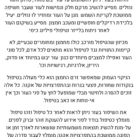
נוזלים. מסייע להשיב מרקם חלק וגמישות לעור שעבר חשיפה
ממושכת לקרינת השמש. מגן על העור ומחזיר לו נוזלים. יעיל
בלכידת רדיקלים חופשיים ומעכב חמצון. מסייע בשיקום העור
לאחר ניתוח בלייזר וטיפולי פילינג כימי.
מכיוון שהטיפול מורכב כולו מחמצן ומחומרים טבעיים, לא
קיימות התוויות נגד לטיפול והוא מתאים לכל אדם, לכל סוגי
העור ואפילו למצבים מיוחדים כגון: עור יבש במיוחד או סדוק,
היריון, אלרגיות, רגישויות וכו’.
הניקוי העמוק שמאפשר זרם החמצן הוא כלי מעולה בטיפול
בנקודות שחורות, פצעי בגרות ובהתפרצויות של אקנה. כל אלה
זוכים להסרה ולחיטוי מבלי שמופעל לחץ על פני העור וכך אין
אי-נוחות או כאב בטיפול.
את השיפור בעור ניתן לראות לאחר כל טיפול וזהו טיפול
מומלץ כטיפול בודד לפני אירוע להענקת זוהר וברק לפנים.
על-מנת להשיג תוצאות משמעותיות שנשארות לאורך זמן או
הפוגה ממושכת בהתפרצויות אקנה מומלץ לעבור סדרה של