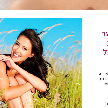
ר
ל
ואחרים
הרחוק
ער