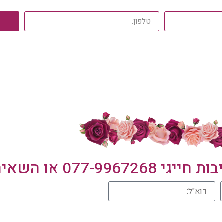
בות חייגי
077-9967268
או השאיר